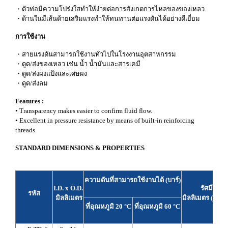
・ตัวท่อมีความโปร่งใสทำให้ง่ายต่อการสังเกตการไหลของของเหลว
・ด้านในมีเส้นด้ายเสริมแรงทำให้ทนทานต่อแรงดันได้อย่างดีเยี่ยม
การใช้งาน
・สายแรงดันสามารถใช้งานทั่วไปในโรงงานอุตสาหกรรม
・ดูด/ส่งของเหลว เช่น น้ำ น้ำมันและสารเคมี
・ดูด/ส่งผงแป้งและเศษผง
・ดูด/ส่งลม
Features :
• Transparency makes easier to confirm fluid flow.
• Excellent in pressure resistance by means of built-in reinforcing
threads.
STANDARD DIMENSIONS & PROPERTIES
ความดันที่สามารถใช้งานได้ (บาร์)
I.D. x O.D.
รัศมีการโ
รหัส
มิลลิเมตร
มิลลิเมตร (ที่อุ
ที่อุณหภูมิ 20 °C
ที่อุณหภูมิ 60 °C