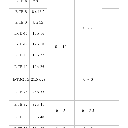
E-TB-6
6 x 11
40
E-TB-8
8 x 13.5
55
E-TB-9
9 x 15
65
0 ～ 7
E-TB-10
10 x 16
70
E-TB-12
12 x 18
85
0 ～ 10
E-TB-15
15 x 22
105
E-TB-19
19 x 26
135
E-TB-21.5
21.5 x 29
0 ～ 6
155
E-TB-25
25 x 33
175
E-TB-32
32 x 41
225
0 ～ 5
0 ～ 3.5
E-TB-38
38 x 48
265