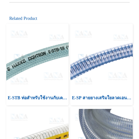
Related Product
E-STB ท่อสำหรับใช้งานกับเครื่องจักร,ท่อส่งน้ำมัน,ท่อดูดน้ำมัน
E-SP สายยางเสริมใยลวดเอนกประสงค์ ท่อลำเลียงน้ำ สารเคมี น้ำมัน ท่อลำเลียงผงแป้ง ท่อลำเลียงลม