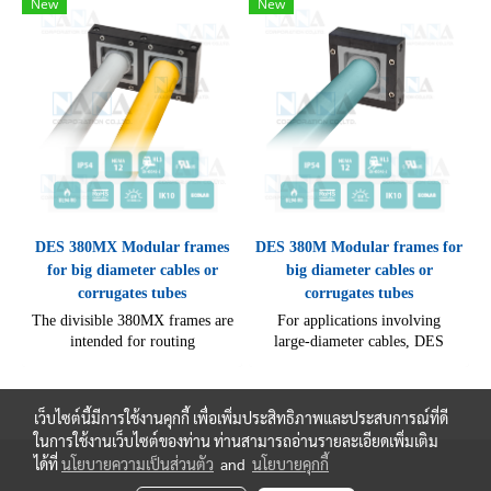
New
New
DES 380MX Modular frames
DES 380M Modular frames for
for big diameter cables or
big diameter cables or
corrugates tubes
corrugates tubes
The divisible 380MX frames are
For applications involving
intended for routing
large‑diameter cables, DES
large‑diameter cables through
380M split frames provide secure
panel or equipment walls, while
installation and mechanical and
providing mechanical and fluid
fluid‑tight sealing.
เว็บไซต์นี้มีการใช้งานคุกกี้ เพื่อเพิ่มประสิทธิภาพและประสบการณ์ที่ดี
sealing.
ในการใช้งานเว็บไซต์ของท่าน ท่านสามารถอ่านรายละเอียดเพิ่มเติม
ได้ที่
นโยบายความเป็นส่วนตัว
and
นโยบายคุกกี้