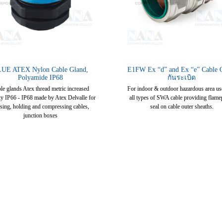
UE ATEX Nylon Cable Gland,
E1FW Ex “d” and Ex “e” Cable 
Polyamide IP68
กันระเบิด
le glands Atex thread metric increased
For indoor & outdoor hazardous area us
ty IP66 - IP68 made by Atex Delvalle for
all types of SWA cable providing flame
sing, holding and compressing cables,
seal on cable outer sheaths.
junction boxes