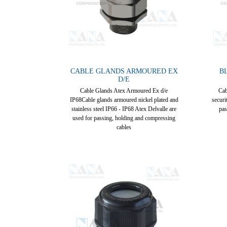
CABLE GLANDS ARMOURED EX
BL
D/E
Cable Glands Atex Armoured Ex d/e
Cab
IP68Cable glands armoured nickel plated and
securi
stainless steel IP66 - IP68 Atex Delvalle are
pas
used for passing, holding and compressing
cables