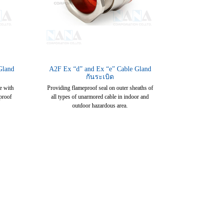
Gland
A2F Ex “d” and Ex “e” Cable Gland
กันระเบิด
e with
Providing flameproof seal on outer sheaths of
proof
all types of unarmored cable in indoor and
outdoor hazardous area.