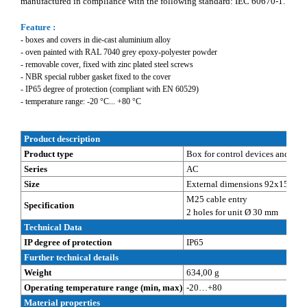
manufactured in compliance with the following standard: IEC 60670-1.
Feature :
- boxes and covers in die-cast aluminium alloy
- oven painted with RAL 7040 grey epoxy-polyester powder
- removable cover, fixed with zinc plated steel screws
- NBR special rubber gasket fixed to the cover
- IP65 degree of protection (compliant with EN 60529)
- temperature range: -20 °C... +80 °C
Product description
Product type
Box for control devices and sign
Series
AC
Size
External dimensions 92x152x8
M25 cable entry
Specification
2 holes for unit Ø 30 mm
Technical Data
IP degree of protection
IP65
Further technical details
Weight
634,00 g
Operating temperature range (min, max)
-20…+80
Material properties