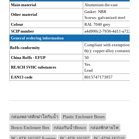
Main material
Aluminium die-cast
Gasket: NBR
Other material
Screws: galvanized steel
Colour
RAL 7040 grey
SCIP number
a4d990c2-7936-4d11-a722-eb8
General ordering information
Compliant with exemption
RoHs conformity
6(c): copper alloy containing up
China RoHs - EFUP
50
Yes
REACH SVHC substances
Lead
EAN13 code
8015747173957
กล่องพลาสติกฝาใสกันน้ำ
Plastic Enclosure Boxes
Boxco Enclosure Box
กล่องกันน้ำBoxco
กล่องพักสายไฟ
BC-ATP-101507 P-series
BC-ATP-101507
BC-ATM-182510