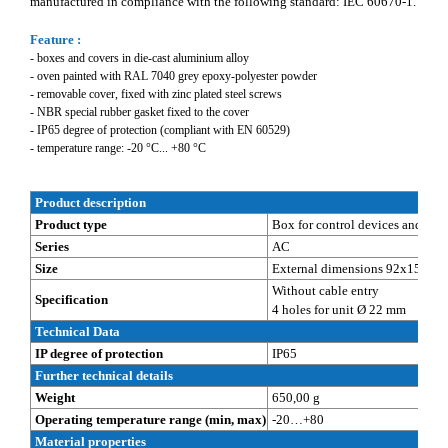
manufactured in compliance with the following standard: IEC 60670-1.
Feature :
- boxes and covers in die-cast aluminium alloy
- oven painted with RAL 7040 grey epoxy-polyester powder
- removable cover, fixed with zinc plated steel screws
- NBR special rubber gasket fixed to the cover
- IP65 degree of protection (compliant with EN 60529)
- temperature range: -20 °C... +80 °C
Product description
Product type
Box for control devices and sign
Series
AC
Size
External dimensions 92x152x8
Without cable entry
Specification
4 holes for unit Ø 22 mm
Technical Data
IP degree of protection
IP65
Further technical details
Weight
650,00 g
Operating temperature range (min, max)
-20…+80
Material properties