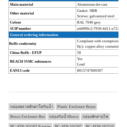
Main material
Aluminium die-cast
Gasket: NBR
Other material
Screws: galvanized steel
Colour
RAL 7040 grey
SCIP number
a4d990c2-7936-4d11-a722-eb8
General ordering information
Compliant with exemption
RoHs conformity
6(c): copper alloy containing up
China RoHs - EFUP
50
Yes
REACH SVHC substances
Lead
EAN13 code
8015747000307
กล่องพลาสติกฝาใสกันน้ำ
Plastic Enclosure Boxes
Boxco Enclosure Box
กล่องกันน้ำBoxco
กล่องพักสายไฟ
BC-ATP-101507 P-series
BC-ATP-101507
BC-ATM-182510