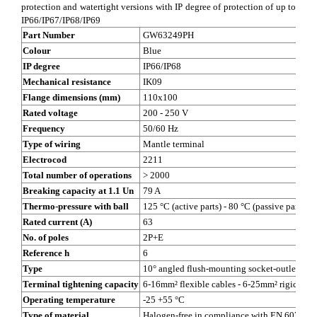
protection and watertight versions with IP degree of protection of up to
IP66/IP67/IP68/IP69
Part Number
GW63249PH
Colour
Blue
IP degree
IP66/IP68
Mechanical resistance
IK09
Flange dimensions (mm)
110x100
Rated voltage
200 - 250 V
Frequency
50/60 Hz
Type of wiring
Mantle terminal
Electrocod
2211
Total number of operations
> 2000
Breaking capacity at 1.1 Un
79 A
Thermo-pressure with ball
125 °C (active parts) - 80 °C (passive parts)
Rated current (A)
63
No. of poles
2P+E
Reference h
6
Type
10° angled flush-mounting socket-outlet
Terminal tightening capacity
6-16mm² flexible cables - 6-25mm² rigid cabl
Operating temperature
-25 +55 °C
Type of material
Halogen-free in compliance with EN 60754-2