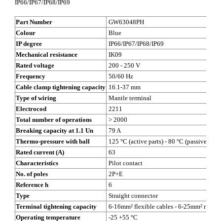
IP66/IP67/IP68/IP69
Part Number
GW63048PH
Colour
Blue
IP degree
IP66/IP67/IP68/IP69
Mechanical resistance
IK09
Rated voltage
200 - 250 V
Frequency
50/60 Hz
Cable clamp tightening capacity
16.1-37 mm
Type of wiring
Mantle terminal
Electrocod
2211
Total number of operations
> 2000
Breaking capacity at 1.1 Un
79 A
Thermo-pressure with ball
125 °C (active parts) - 80 °C (passive parts
Rated current (A)
63
Characteristics
Pilot contact
No. of poles
2P+E
Reference h
6
Type
Straight connector
Terminal tightening capacity
6-16mm² flexible cables - 6-25mm² rigid c
Operating temperature
-25 +55 °C