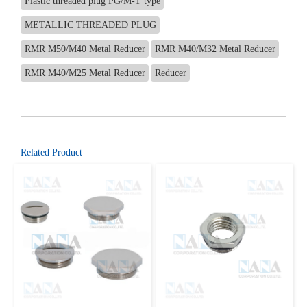
Plastic threaded plug PG/M-T type
METALLIC THREADED PLUG
RMR M50/M40 Metal Reducer
RMR M40/M32 Metal Reducer
RMR M40/M25 Metal Reducer
Reducer
Related Product