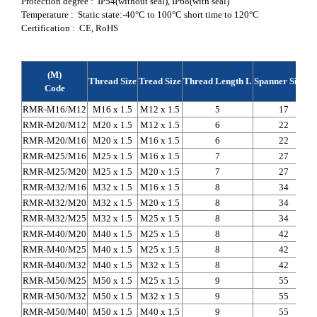
Protection degree : IP54(without seal), IP68(with seal)
Temperature : Static state:-40°C to 100°C short time to 120°C
Certification : CE, RoHS
(M)
Thread Size
Tread Size
Thread Length L
Spanner Size S
Code
RMR-M16/M12
M16 x 1.5
M12 x 1.5
5
17
RMR-M20/M12
M20 x 1.5
M12 x 1.5
6
22
RMR-M20/M16
M20 x 1.5
M16 x 1.5
6
22
RMR-M25/M16
M25 x 1.5
M16 x 1.5
7
27
RMR-M25/M20
M25 x 1.5
M20 x 1.5
7
27
RMR-M32/M16
M32 x 1.5
M16 x 1.5
8
34
RMR-M32/M20
M32 x 1.5
M20 x 1.5
8
34
RMR-M32/M25
M32 x 1.5
M25 x 1.5
8
34
RMR-M40/M20
M40 x 1.5
M25 x 1.5
8
42
RMR-M40/M25
M40 x 1.5
M25 x 1.5
8
42
RMR-M40/M32
M40 x 1.5
M32 x 1.5
8
42
RMR-M50/M25
M50 x 1.5
M25 x 1.5
9
55
RMR-M50/M32
M50 x 1.5
M32 x 1.5
9
55
RMR-M50/M40
M50 x 1.5
M40 x 1.5
9
55