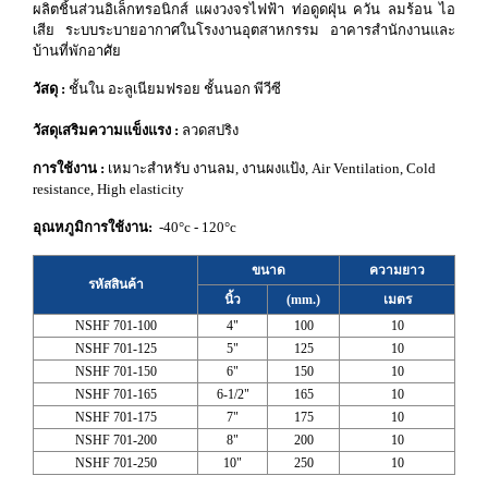
ผลิตชิ้นส่วนอิเล็กทรอนิกส์ แผงวงจรไฟฟ้า ท่อดูดฝุ่น ควัน ลมร้อน ไอ
เสีย ระบบระบายอากาศในโรงงานอุตสาหกรรม อาคารสำนักงานและ
บ้านที่พักอาศัย
วัสดุ :
ชั้นใน อะลูเนียมฟรอย ชั้นนอก พีวีซี
วัสดุเสริมความแข็งแรง :
ลวดสปริง
การใช้งาน :
เหมาะสำหรับ งานลม, งานผงแป้ง, Air Ventilation, Cold
resistance, High elasticity
อุณหภูมิการใช้งาน:
-40°c - 120°c
ขนาด
ความยาว
รหัสสินค้า
นิ้ว
(mm.)
เมตร
NSHF 701-100
4"
100
10
NSHF 701-125
5"
125
10
NSHF 701-150
6"
150
10
NSHF 701-165
6-1/2"
165
10
NSHF 701-175
7"
175
10
NSHF 701-200
8"
200
10
NSHF 701-250
10"
250
10