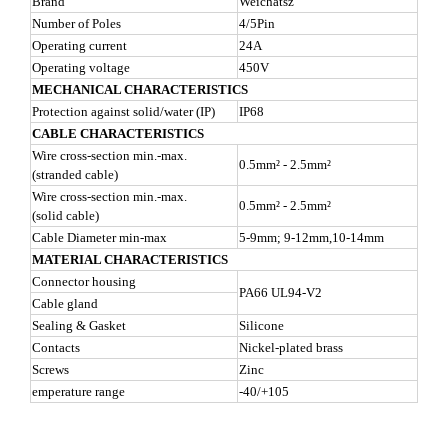
Brand
Weichatsz
Number of Poles
4/5Pin
Operating current
24A
Operating voltage
450V
MECHANICAL CHARACTERISTICS
Protection against solid/water (IP)
IP68
CABLE CHARACTERISTICS
Wire cross-section min.-max.
0.5mm² - 2.5mm²
(stranded cable)
Wire cross-section min.-max.
0.5mm² - 2.5mm²
(solid cable)
Cable Diameter min-max
5-9mm; 9-12mm,10-14mm
MATERIAL CHARACTERISTICS
Connector housing
PA66 UL94-V2
Cable gland
Sealing & Gasket
Silicone
Contacts
Nickel-plated brass
Screws
Zinc
emperature range
-40/+105