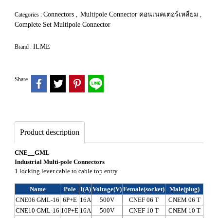
Connectors
Multipole Connector คอนเนคเตอร์เหลี่ยม
Categories :
,
,
Complete Set Multipole Connector
ILME
Brand :
Share
Product description
CNE__GML
Industrial Multi-pole Connectors
1 locking lever cable to cable top entry
Name
Pole
I(A)
Voltage(V)
Female(socket)
Male(plug)
H
CNE06 GML-16
6P+E
16A
500V
CNEF 06 T
CNEM 06 T
CH
CNE10 GML-16
10P+E
16A
500V
CNEF 10 T
CNEM 10 T
CH