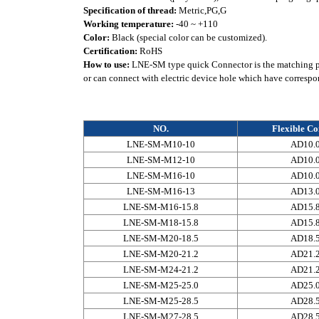
Specification of thread:
Metric,PG,G
Working temperature:
-40 ~ +110
Color:
Black (special color can be customized).
Certification:
RoHS
How to use:
LNE-SM type quick Connector is the matching pro
or can connect with electric device hole which have correspon
NO.
Flexible Co
LNE-SM-M10-10
AD10.
LNE-SM-M12-10
AD10.
LNE-SM-M16-10
AD10.
LNE-SM-M16-13
AD13.
LNE-SM-M16-15.8
AD15.
LNE-SM-M18-15.8
AD15.
LNE-SM-M20-18.5
AD18.
LNE-SM-M20-21.2
AD21.
LNE-SM-M24-21.2
AD21.
LNE-SM-M25-25.0
AD25.
LNE-SM-M25-28.5
AD28.
LNE-SM-M27-28.5
AD28.