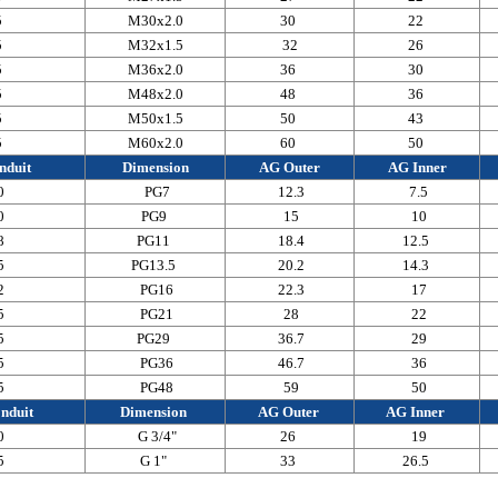
5
M30x2.0
30
22
5
M32x1.5
32
26
5
M36x2.0
36
30
5
M48x2.0
48
36
5
M50x1.5
50
43
5
M60x2.0
60
50
nduit
Dimension
AG Outer
AG Inner
0
PG7
12.3
7.5
0
PG9
15
10
8
PG11
18.4
12.5
5
PG13.5
20.2
14.3
2
PG16
22.3
17
5
PG21
28
22
5
PG29
36.7
29
5
PG36
46.7
36
5
PG48
59
50
nduit
Dimension
AG Outer
AG Inner
0
G 3/4"
26
19
5
G 1"
33
26.5