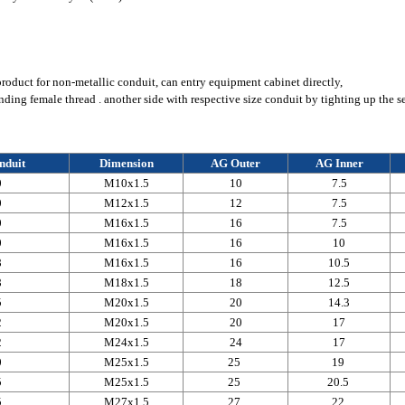
duct for non-metallic conduit, can entry equipment cabinet directly,
ding female thread . another side with respective size conduit by tighting up the s
nduit
Dimension
AG Outer
AG Inner
0
M10x1.5
10
7.5
0
M12x1.5
12
7.5
0
M16x1.5
16
7.5
0
M16x1.5
16
10
8
M16x1.5
16
10.5
8
M18x1.5
18
12.5
5
M20x1.5
20
14.3
2
M20x1.5
20
17
2
M24x1.5
24
17
0
M25x1.5
25
19
5
M25x1.5
25
20.5
5
M27x1.5
27
22