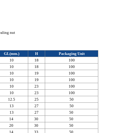
ealing nut
GL(mm.)
H
Packaging Unit
10
18
100
10
18
100
10
19
100
10
19
100
10
23
100
10
23
100
12.5
25
50
13
27
50
13
27
50
14
30
50
20
30
50
14
33
50