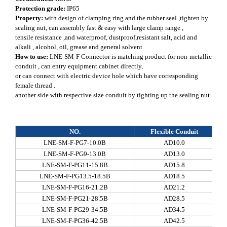
Protection grade:
IP65
Property:
with design of clamping ring and the rubber seal ,tighten by
sealing nut, can assembly fast & easy with large clamp range ,
tensile resistance ,and waterproof, dustproof,resistant salt, acid and
alkali , alcohol, oil, grease and general solvent
How to use:
LNE-SM-F Connector is matching product for non-metallic
conduit , can entry equipment cabinet directly,
or can connect with electric device hole which have corresponding
female thread .
another side with respective size conduit by tighting up the sealing nut
NO.
Flexible Conduit
LNE-SM-F-PG7-10.0B
AD10.0
LNE-SM-F-PG9-13.0B
AD13.0
LNE-SM-F-PG11-15.8B
AD15.8
LNE-SM-F-PG13.5-18.5B
AD18.5
LNE-SM-F-PG16-21.2B
AD21.2
LNE-SM-F-PG21-28.5B
AD28.5
LNE-SM-F-PG29-34.5B
AD34.5
LNE-SM-F-PG36-42.5B
AD42.5