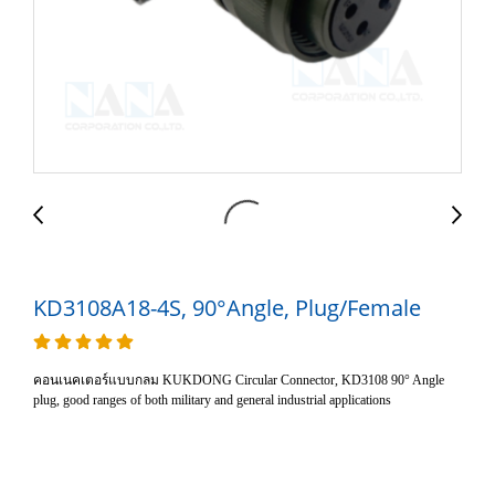
KD3108A18-4S, 90°Angle, Plug/Female
คอนเนคเตอร์แบบกลม KUKDONG Circular Connector, KD3108 90° Angle
plug, good ranges of both military and general industrial applications