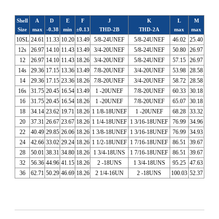
Shell
A
D
E
F
J
K
L
M
Size
max
-0.38
min
±0.13
THD-2B
THD-2A
max
max
10SL
24.61
11.33
10.20
13.49
5/8-24UNEF
5/8-24UNEF
46.02
25.40
12s
26.97
14.10
11.43
13.49
3/4-20UNEF
5/8-24UNEF
50.80
26.97
12
26.97
14.10
11.43
18.26
3/4-20UNEF
5/8-24UNEF
57.15
26.97
14s
29.36
17.15
13.36
13.49
7/8-20UNEF
3/4-20UNEF
53.98
28.58
14
29.36
17.15
23.36
18.26
7/8-20UNEF
3/4-20UNEF
58.72
28.58
16s
31.75
20.45
16.54
13.49
1 -20UNEF
7/8-20UNEF
60.33
30.18
16
31.75
20.45
16.54
18.26
1 -20UNEF
7/8-20UNEF
65.07
30.18
18
34.14
23.62
19.71
18.26
1 1/8-18UNEF
1 -20UNEF
68.28
33.32
20
37.31
26.67
23.67
18.26
1 1/4-18UNEF
1 3/16-18UNEF
76.99
34.96
22
40.49
29.85
26.06
18.26
1 3/8-18UNEF
1 3/16-18UNEF
76.99
34.93
24
42.66
33.02
29.24
18.26
1 1/2-18UNEF
1 7/16-18UNEF
86.51
39.67
28
50.01
38.31
34.80
18.26
1 3/4-18UNS
1 7/16-18UNEF
86.51
39.67
32
56.36
44.96
41.15
18.26
2 -18UNS
1 3/4-18UNS
95.25
47.63
36
62.71
50.29
46.69
18.26
2 1/4-16UN
2 -18UNS
100.03
52.37