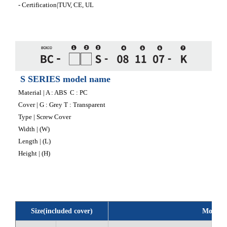
- Certification|TUV, CE, UL
S SERIES model name
Material | A : ABS C : PC
Cover | G : Grey T : Transparent
Type | Screw Cover
Width | (W)
Length | (L)
Height | (H)
Size(included cover)
Model