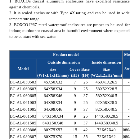
1. BOXCO's diecast aluminum enclosures have excellent resistance
against chemicals.
2. It is sealed enclosure with Type 4X rating and can be used in wide
temperature range.
3. BOXCO IP67 rated waterproof enclosures are proper to be used for
indoor, outdoor or coastal area in harmful environment where expected
to be contact with sea water.
Product model
Mountin
Outside dimension
Inside dimension
Model
Steel
S
size
Cover
Base
Size
(W1xL1xH1/mm)
(H3)
(H4)
(W2xL2xH2/mm)
BC-AL-050503
45X50X32
7
25
46X41X26.5
-
BC-AL-060603
64X58X34
9
25
58X52X28.5
-
BC-AL-060605
64X58X46
9
37
58X52X40.5
-
BC-AL-061003
64X98X34
9
25
92X58X28.5
-
BC-AL-061005
64X98X46
9
37
92X58X40.5
-
BC-AL-061503
64X150X34
9
25
144X58X28.5
-
BC-AL-061505
64X150X46
9
37
144X58X40.5
-
BC-AL-080806
80X75X57
15
42
72X67X49
0808A
BC-AL-080807
80X75X70
15
55
72X67X62
0808A