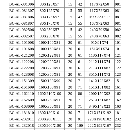
BC-AL-081306
80X125X57
15
42
117X72X50
0813A
BC-AL-081307
80X125X70
15
55
117X72X63
0813A
BC-AL-081806
80X175X57
15
42
167X72X50.5
0818A
BC-AL-081807
80X175X70
15
55
167X72X63
0818A
BC-AL-082506
80X250X57
15
42
240X70X50
0825A
BC-AL-082507
80X250X70
15
55
240X70X63
0825A
BC-AL-101008
100X100X81
20
61
91X91X74
1010A
BC-AL-101608
100X160X81
20
61
151X91X74
1016A
1
BC-AL-121208
120X122X81
20
61
113X117X74
1212A
1
BC-AL-122208
120X220X81
20
61
211X111X74
1222A
2
BC-AL-122209
120X220X91
30
61
211X111X82
1222A
2
BC-AL-123608
120X360X81
20
61
351X111X72
1236A
3
BC-AL-151309
150X130X90
20
71
141X123X82
1513A
1
BC-AL-161609
160X160X91
20
71
151X151X82
1616A
1
BC-AL-162110
160X210X100
20
80
200X150X92
1621A
1
BC-AL-162609
160X260X91
20
71
251X151X82
1626A
2
BC-AL-163609
160X360X91
20
71
349X149X23
1630A
3
BC-AL-181810
180X180X101
30
71
171X171X192
1818A
1
BC-AL-232011
230X200X111
20
91
220X190X102
2320A
2
BC-AL-232018
230X200X180
20
160
222X192X167
2320A
2