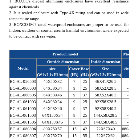
1. BOXCO's diecast aluminum enclosures have excellent resistance
against chemicals.
2. It is sealed enclosure with Type 4X rating and can be used in wide
temperature range.
3. BOXCO IP67 rated waterproof enclosures are proper to be used for
indoor, outdoor or coastal area in harmful environment where expected
to be contact with sea water.
Product model
Mountin
Outside dimension
Inside dimension
Model
Steel
S
size
Cover
Base
Size
(W1xL1xH1/mm)
(H3)
(H4)
(W2xL2xH2/mm)
BC-AL-050503
45X50X32
7
25
46X41X26.5
-
BC-AL-060603
64X58X34
9
25
58X52X28.5
-
BC-AL-060605
64X58X46
9
37
58X52X40.5
-
BC-AL-061003
64X98X34
9
25
92X58X28.5
-
BC-AL-061005
64X98X46
9
37
92X58X40.5
-
BC-AL-061503
64X150X34
9
25
144X58X28.5
-
BC-AL-061505
64X150X46
9
37
144X58X40.5
-
BC-AL-080806
80X75X57
15
42
72X67X49
0808A
BC-AL-080807
80X75X70
15
55
72X67X62
0808A