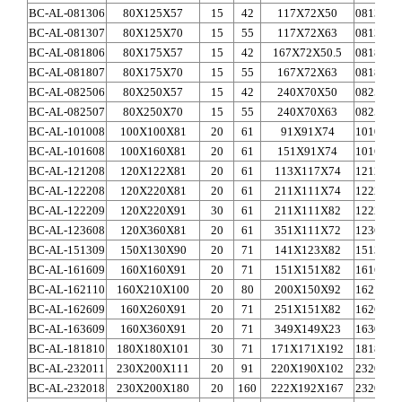
BC-AL-081306
80X125X57
15
42
117X72X50
0813A
BC-AL-081307
80X125X70
15
55
117X72X63
0813A
BC-AL-081806
80X175X57
15
42
167X72X50.5
0818A
BC-AL-081807
80X175X70
15
55
167X72X63
0818A
BC-AL-082506
80X250X57
15
42
240X70X50
0825A
BC-AL-082507
80X250X70
15
55
240X70X63
0825A
BC-AL-101008
100X100X81
20
61
91X91X74
1010A
BC-AL-101608
100X160X81
20
61
151X91X74
1016A
1
BC-AL-121208
120X122X81
20
61
113X117X74
1212A
1
BC-AL-122208
120X220X81
20
61
211X111X74
1222A
2
BC-AL-122209
120X220X91
30
61
211X111X82
1222A
2
BC-AL-123608
120X360X81
20
61
351X111X72
1236A
3
BC-AL-151309
150X130X90
20
71
141X123X82
1513A
1
BC-AL-161609
160X160X91
20
71
151X151X82
1616A
1
BC-AL-162110
160X210X100
20
80
200X150X92
1621A
1
BC-AL-162609
160X260X91
20
71
251X151X82
1626A
2
BC-AL-163609
160X360X91
20
71
349X149X23
1630A
3
BC-AL-181810
180X180X101
30
71
171X171X192
1818A
1
BC-AL-232011
230X200X111
20
91
220X190X102
2320A
2
BC-AL-232018
230X200X180
20
160
222X192X167
2320A
2