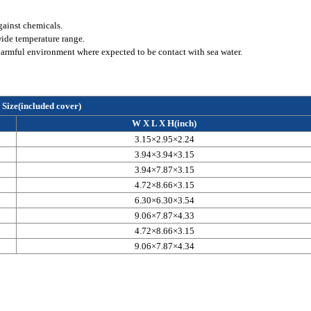
gainst chemicals.
wide temperature range.
in harmful environment where expected to be contact with sea water.
Size(included cover)
W X L X H(inch)
3.15×2.95×2.24
3.94×3.94×3.15
3.94×7.87×3.15
4.72×8.66×3.15
6.30×6.30×3.54
9.06×7.87×4.33
4.72×8.66×3.15
9.06×7.87×4.34