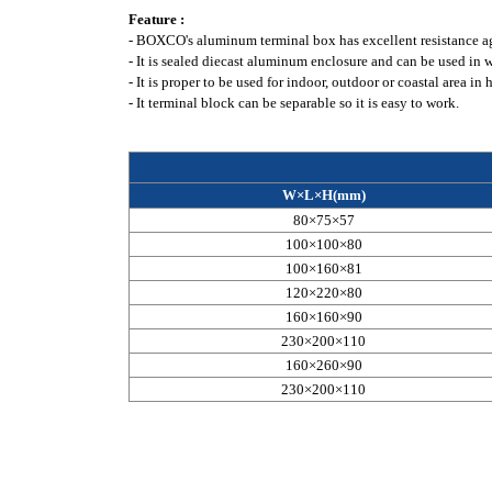
Feature :
- BOXCO's aluminum terminal box has excellent resistance a
- It is sealed diecast aluminum enclosure and can be used in 
- It is proper to be used for indoor, outdoor or coastal area 
- It terminal block can be separable so it is easy to work.
W×L×H(mm)
80×75×57
100×100×80
100×160×81
120×220×80
160×160×90
230×200×110
160×260×90
230×200×110