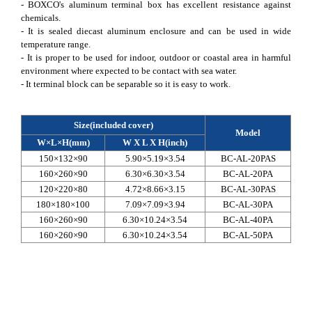
- BOXCO's aluminum terminal box has excellent resistance against
chemicals.
- It is sealed diecast aluminum enclosure and can be used in wide
temperature range.
- It is proper to be used for indoor, outdoor or coastal area in harmful
environment where expected to be contact with sea water.
- It terminal block can be separable so it is easy to work.
Size(included cover)
Model
W×L×H(mm)
W X L X H(inch)
150×132×90
5.90×5.19×3.54
BC-AL-20PAS
160×260×90
6.30×6.30×3.54
BC-AL-20PA
120×220×80
4.72×8.66×3.15
BC-AL-30PAS
180×180×100
7.09×7.09×3.94
BC-AL-30PA
160×260×90
6.30×10.24×3.54
BC-AL-40PA
160×260×90
6.30×10.24×3.54
BC-AL-50PA