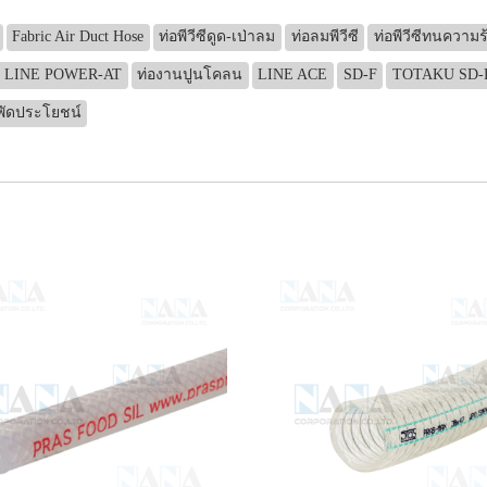
Fabric Air Duct Hose
ท่อพีวีซีดูด-เป่าลม
ท่อลมพีวีซี
ท่อพีวีซีทนความร
 LINE POWER-AT
ท่องานปูนโคลน
LINE ACE
SD-F
TOTAKU SD-
พัดประโยชน์