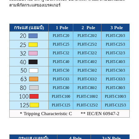
ตามพิกัดกระแสของเบรคเกอร์
กระแส (แอมป์)
1 Pole
2 Pole
3 Pole
PLHT-C20
PLHT-C20/2
PLHT-C20/3
PLHT-C25
PLHT-C25/2
PLHT-C25/3
PLHT-C32
PLHT-C32/2
PLHT-C32/3
PLHT-C40
PLHT-C40/2
PLHT-C40/3
PLHT-C50
PLHT-C50/2
PLHT-C50/3
PLHT-C63
PLHT-C63/2
PLHT-C63/3
PLHT-C80
PLHT-C80/2
PLHT-C80/3
PLHT-C100
PLHT-C100/2
PLHT-C100/3
PLHT-C125
PLHT-C125/2
PLHT-C125/3
* Tripping Characteristic C ** IEC/EN 60947-2
กระแส (แอมป์)
4 Pole
3+N Pole