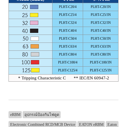
PLHT-C20/4
PLHT-C20/3N
PLHT-C25/4
PLHT-C25/3N
PLHT-C32/4
PLHT-C32/3N
PLHT-C40/4
PLHT-C40/3N
PLHT-C50/4
PLHT-C50/3N
PLHT-C63/4
PLHT-C63/3N
PLHT-C80/4
PLHT-C80/3N
PLHT-C100/4
PLHT-C100/3N
PLHT-C125/4
PLHT-C125/3N
* Tripping Characteristic C ** IEC/EN 60947-2
eRBM
อุปกรณ์ป้องกันไฟดูด
Electronic Combined RCD/MCB Device
EATON eRBM
Eaton