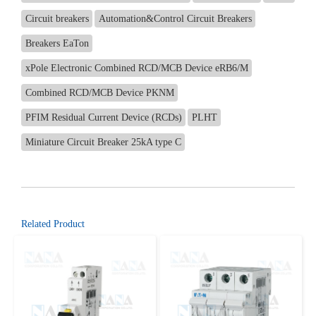
Circuit breakers
Automation&Control Circuit Breakers
Breakers EaTon
xPole Electronic Combined RCD/MCB Device eRB6/M
Combined RCD/MCB Device PKNM
PFIM Residual Current Device (RCDs)
PLHT
Miniature Circuit Breaker 25kA type C
Related Product