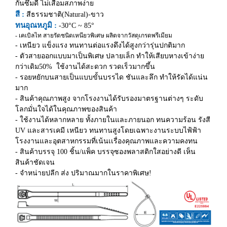
กันซึมดี ไม่เสื่อมสภาพง่าย
สี :
สีธรรมชาติ(Natural)-ขาว
ทนอุณหภูมิ :
-30°C ~ 85°
- เคเบิลไท สายรัดชนิดเหนียวพิเศษ ผลิตจากวัสดุเกรดพรีเมียม
- เหนียว แข็งแรง ทนทานต่อแรงดึงได้สูงกว่ารุ่นปกติมาก
- ตัวสายออกแบบมาเป็นพิเศษ ปลายเล็ก ทำให้เสียบหางเข้าง่าย
กว่าเดิม50% ใช้งานได้สะดวก รวดเร็วมากขึ้น
- รอยหยักบนสายเป็นแบบขั้นบรรได ชันและลึก ทำให้รัดได้แน่น
มาก
- สินค้าคุณภาพสูง จากโรงงานได้รับรองมาตรฐานต่างๆ ระดับ
โลกมั่นใจได้ในคุณภาพของสินค้า
- ใช้งานได้หลากหลาย ทั้งภายในและภายนอก ทนความร้อน รังสี
UV และสารเคมี เหนียว ทนทานสูงโดยเฉพาะงานระบบไฟ้ฟ้า
โรงงานและอุตสาหกรรมที่เน้นเเรื่องคุณภาพและความคงทน
- สินค้าบรรจุ 100 ชิ้น/แพ็ค บรรจุซองพลาสติกใสอย่างดี เห็น
สินค้าชัดเจน
- จำหน่ายปลีก ส่ง ปริมาณมากในราคาพิเศษ!