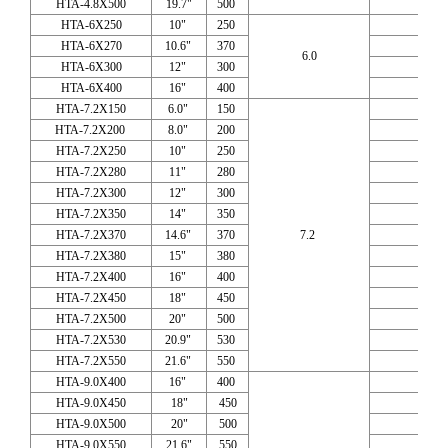
HTA-4.8X500
19.7"
500
HTA-6X250
10"
250
HTA-6X270
10.6"
370
6.0
HTA-6X300
12"
300
HTA-6X400
16"
400
HTA-7.2X150
6.0"
150
HTA-7.2X200
8.0"
200
HTA-7.2X250
10"
250
HTA-7.2X280
11"
280
HTA-7.2X300
12"
300
HTA-7.2X350
14"
350
HTA-7.2X370
14.6"
370
7.2
HTA-7.2X380
15"
380
HTA-7.2X400
16"
400
HTA-7.2X450
18"
450
HTA-7.2X500
20"
500
HTA-7.2X530
20.9"
530
HTA-7.2X550
21.6"
550
HTA-9.0X400
16"
400
HTA-9.0X450
18"
450
HTA-9.0X500
20"
500
HTA-9.0X550
21.6"
550